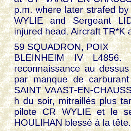
p.m. where later strafed by 
WYLIE and Sergeant LI
injured head. Aircraft TR*K
59 SQUADRON, POIX
BLEINHEIM IV L4856. P
reconnaissance au dessus 
par manque de carburant 
SAINT VAAST-EN-CHAUSSÉE
h du soir, mitraillés plus t
pilote CR WYLIE et le s
HOULIHAN blessé à la tête